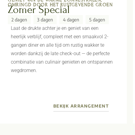
OMRINGD DOOR HET RUSTGEVENDE GROEN
Zomer Special
2 dagen
3 dagen
4 dagen
5 dagen
Laat de drukte achter je en geniet van een
heerlijk verblijf, compleet met een smaakvol 2-
gangen diner en alle tijd om rustig wakker te
worden dankzij de late check-out — de perfecte
combinatie van culinair genieten en ontspannen
wegdromen.
BEKIJK ARRANGEMENT