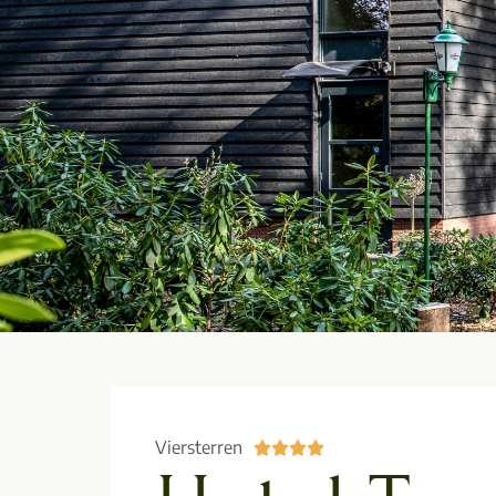
Viersterren




