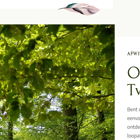
AFWI
O
T
Bent 
eenvo
ontde
loopa