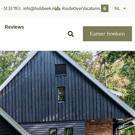
- 51 33 11
info@hulsbeek.nl
Route
Over
Vacatures
6
NL
Reviews
Kamer boeken