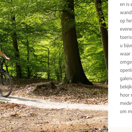
en is
wande
op he
evene
toeris
u bij
waar 
omge
openl
galer
bekij
hoor 
medew
om me