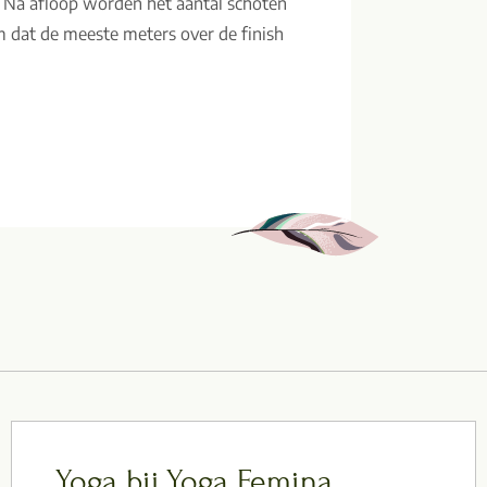
 Na afloop worden het aantal schoten
am dat de meeste meters over de finish
Yoga bij Yoga Femina