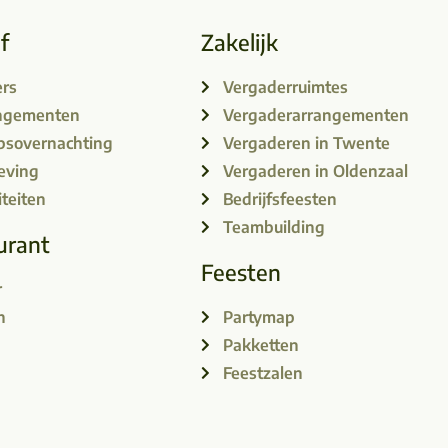
jf
Zakelijk
rs
Vergaderruimtes
ngementen
Vergaderarrangementen
psovernachting
Vergaderen in Twente
ving
Vergaderen in Oldenzaal
iteiten
Bedrijfsfeesten
Teambuilding
urant
Feesten
r
h
Partymap
Pakketten
Feestzalen