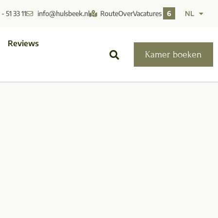
- 51 33 11
info@hulsbeek.nl
Route
Over
Vacatures
6
NL
Reviews
Kamer boeken