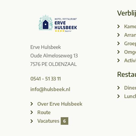
Verbli
Kame
Arra
Groe
Erve Hulsbeek
Omge
Oude Almeloseweg 13
Activ
7576 PE OLDENZAAL
Resta
0541 - 51 33 11
Dine
info@hulsbeek.nl
Lunc
Over Erve Hulsbeek
Route
Vacatures
6