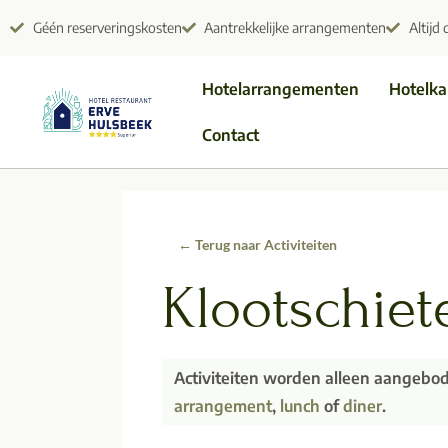
Géén reserveringskosten
Aantrekkelijke arrangementen
Altijd 
Hotelarrangementen
Hotelk
Contact
← Terug naar Activiteiten
Klootschiet
Activiteiten worden alleen aangebo
arrangement
,
lunch
of
diner
.